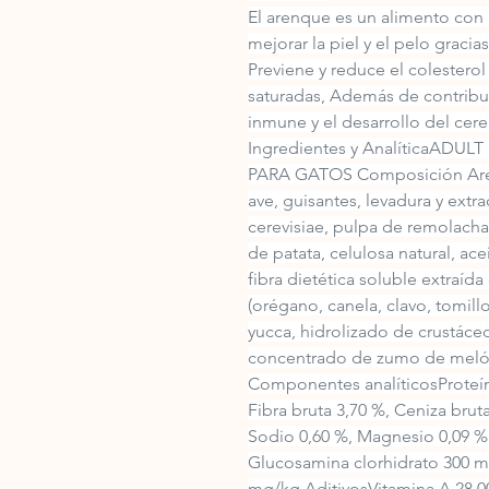
El arenque es un alimento con 
mejorar la piel y el pelo graci
Previene y reduce el colesterol
saturadas, Además de contribuir
inmune y el desarrollo del cere
Ingredientes y AnalíticaAD
PARA GATOS Composición Arenq
ave, guisantes, levadura y ext
cerevisiae, pulpa de remolacha,
de patata, celulosa natural, ace
fibra dietética soluble extraída
(orégano, canela, clavo, tomill
yucca, hidrolizado de crustáceo
concentrado de zumo de melón 
Componentes analíticosProteína
Fibra bruta 3,70 %, Ceniza bruta
Sodio 0,60 %, Magnesio 0,09 
Glucosamina clorhidrato 300 mg
mg/kg.AditivosVitamina A 28.00