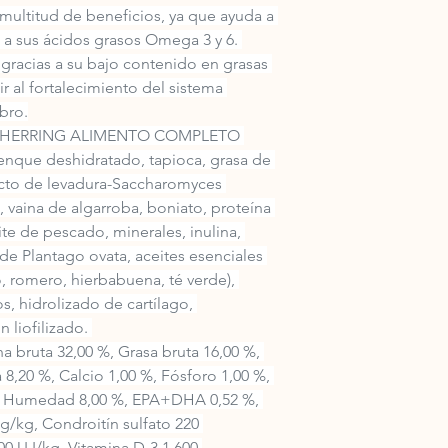
multitud de beneficios, ya que ayuda a 
as a sus ácidos grasos Omega 3 y 6. 
 gracias a su bajo contenido en grasas 
 al fortalecimiento del sistema 
bro.
ULT HERRING ALIMENTO COMPLETO 
ue deshidratado, tapioca, grasa de 
racto de levadura-Saccharomyces 
 vaina de algarroba, boniato, proteína 
ite de pescado, minerales, inulina, 
 de Plantago ovata, aceites esenciales 
o, romero, hierbabuena, té verde), 
s, hidrolizado de cartílago, 
liofilizado. 
 bruta 32,00 %, Grasa bruta 16,00 %, 
 8,20 %, Calcio 1,00 %, Fósforo 1,00 %, 
% Humedad 8,00 %, EPA+DHA 0,52 %, 
/kg, Condroitín sulfato 220 
0 U.I/kg.,Vitamina D-3 1.600 