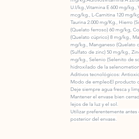
U.I/kg.,Vitamina E 600 mg/kg., 
mcg/kg., L-Carnitina 120 mg/kg
Taurina 2.000 mg/Kg., Hierro (S
(Quelato ferroso) 60 mg/kg, Co
(Quelato cúprico) 8 mg/kg., M
mg/kg., Manganeso (Quelato d
(Sulfato de zinc) 50 mg/kg., Zi
mg/kg., Selenio (Selenito de s
hidroxilado de la selenometion
Aditivos tecnológicos: Antioxid
Modo de empleoEl producto de
Deje siempre agua fresca y lim
Mantener el envase bien cerrado
lejos de la luz y el sol.
Utilizar preferentemente antes 
posterior del envase.