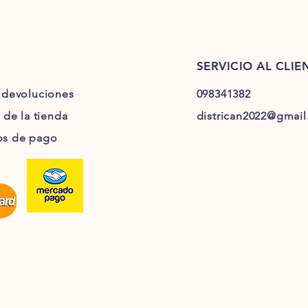
SERVICIO AL CLIE
 devoluciones
098341382
a de la tienda
districan2022@gmai
s de pago