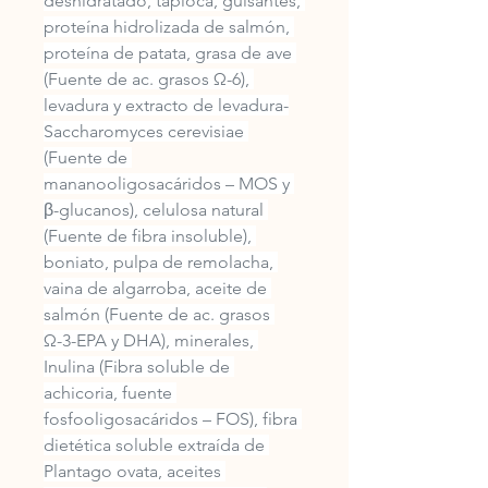
deshidratado, tapioca, guisantes, 
proteína hidrolizada de salmón, 
proteína de patata, grasa de ave 
(Fuente de ac. grasos Ω-6), 
levadura y extracto de levadura-
Saccharomyces cerevisiae 
(Fuente de 
mananooligosacáridos – MOS y 
β-glucanos), celulosa natural 
(Fuente de fibra insoluble), 
boniato, pulpa de remolacha, 
vaina de algarroba, aceite de 
salmón (Fuente de ac. grasos 
Ω-3-EPA y DHA), minerales, 
Inulina (Fibra soluble de 
achicoria, fuente 
fosfooligosacáridos – FOS), fibra 
dietética soluble extraída de 
Plantago ovata, aceites 